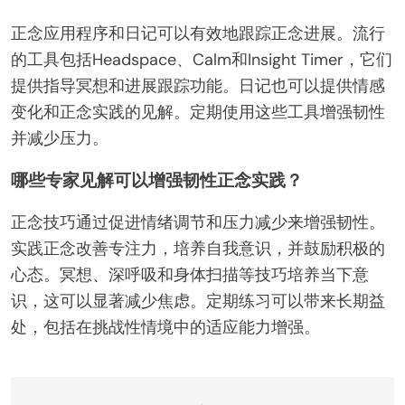
正念应用程序和日记可以有效地跟踪正念进展。流行
的工具包括Headspace、Calm和Insight Timer，它们
提供指导冥想和进展跟踪功能。日记也可以提供情感
变化和正念实践的见解。定期使用这些工具增强韧性
并减少压力。
哪些专家见解可以增强韧性正念实践？
正念技巧通过促进情绪调节和压力减少来增强韧性。
实践正念改善专注力，培养自我意识，并鼓励积极的
心态。冥想、深呼吸和身体扫描等技巧培养当下意
识，这可以显著减少焦虑。定期练习可以带来长期益
处，包括在挑战性情境中的适应能力增强。