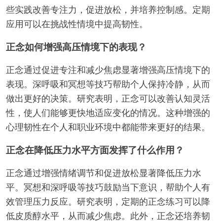
些实践改善专注力，促进放松，并培养控制感。定期
应用可以在挑战性情境中提高韧性。
正念如何增强高压情境下的表现？
正念通过促进专注和减少焦虑显著增强高压情境下的
表现。深呼吸和冥想等技巧帮助个人保持冷静，从而
做出更好的决策。研究表明，正念可以改善认知灵活
性，使人们能够更快地适应变化的情况。这种增强的
心理韧性在个人和职业环境中都能带来更好的结果。
正念在降低压力水平方面发挥了什么作用？
正念通过增强情绪调节和促进放松显著降低压力水
平。冥想和深呼吸等技巧鼓励当下意识，帮助个人有
效管理压力反应。研究表明，定期的正念练习可以降
低皮质醇水平，从而减少焦虑。此外，正念还培养韧