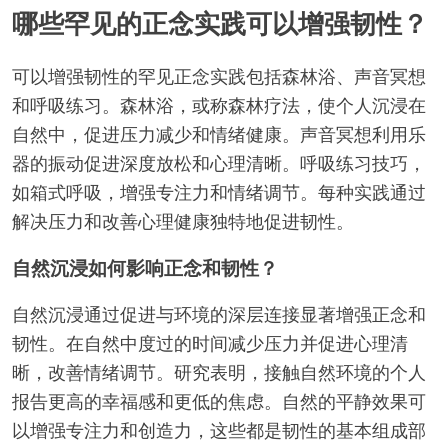
哪些罕见的正念实践可以增强韧性？
可以增强韧性的罕见正念实践包括森林浴、声音冥想
和呼吸练习。森林浴，或称森林疗法，使个人沉浸在
自然中，促进压力减少和情绪健康。声音冥想利用乐
器的振动促进深度放松和心理清晰。呼吸练习技巧，
如箱式呼吸，增强专注力和情绪调节。每种实践通过
解决压力和改善心理健康独特地促进韧性。
自然沉浸如何影响正念和韧性？
自然沉浸通过促进与环境的深层连接显著增强正念和
韧性。在自然中度过的时间减少压力并促进心理清
晰，改善情绪调节。研究表明，接触自然环境的个人
报告更高的幸福感和更低的焦虑。自然的平静效果可
以增强专注力和创造力，这些都是韧性的基本组成部