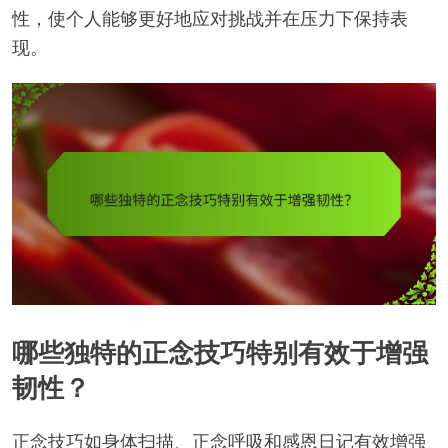
性，使个人能够更好地应对挑战并在压力下保持表
现。
哪些独特的正念技巧特别有效于增强
韧性？
正念技巧如身体扫描、正念呼吸和感恩日记有效增强