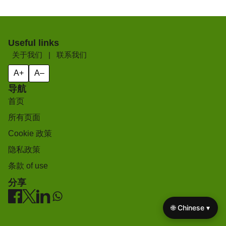
Useful links
关于我们
|
联系我们
A+
A–
导航
首页
所有页面
Cookie 政策
隐私政策
条款 of use
分享
🌐 Chinese ▾