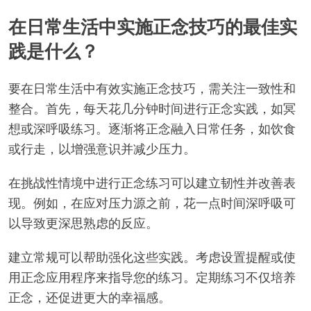
在日常生活中实施正念技巧的最佳实
践是什么？
要在日常生活中有效实施正念技巧，需关注一致性和
整合。首先，每天花几分钟时间进行正念实践，如冥
想或深呼吸练习。逐渐将正念融入日常任务，如饮食
或行走，以增强意识并减少压力。
在挑战性情境中进行正念练习可以建立韧性并改善表
现。例如，在应对压力源之前，花一点时间深呼吸可
以导致更深思熟虑的反应。
建立常规可以帮助强化这些实践。考虑设置提醒或使
用正念应用程序来指导您的练习。定期练习不仅培养
正念，还促进更大的幸福感。