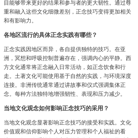
目能够带来更好的结果和参与者的更大韧性。通过尊
重和融入这些文化细微差别，正念技巧变得更加相关
和有影响力。
各地区流行的具体正念实践有哪些？
正念实践因地区而异，各自提供独特的技巧。在亚
洲，冥想和呼吸控制普遍存在，强调内心的平静。西
方文化通常将正念融入日常活动，如正念饮食和行
走。土著文化可能使用基于自然的实践，与环境深度
连接。非洲传统通常通过讲故事和仪式强调集体正
念。每种方法独特地增强韧性、表现和压力减少。
当地文化观念如何影响正念技巧的采用？
当地文化观念显著影响正念技巧的接受和实践。文化
价值观和信仰影响个人对压力管理和个人福祉的看