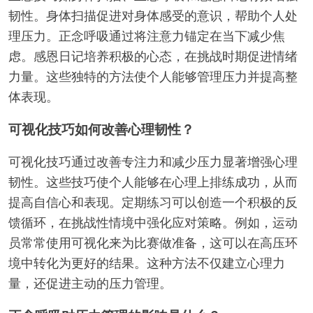
韧性。身体扫描促进对身体感受的意识，帮助个人处
理压力。正念呼吸通过将注意力锚定在当下减少焦
虑。感恩日记培养积极的心态，在挑战时期促进情绪
力量。这些独特的方法使个人能够管理压力并提高整
体表现。
可视化技巧如何改善心理韧性？
可视化技巧通过改善专注力和减少压力显著增强心理
韧性。这些技巧使个人能够在心理上排练成功，从而
提高自信心和表现。定期练习可以创造一个积极的反
馈循环，在挑战性情境中强化应对策略。例如，运动
员常常使用可视化来为比赛做准备，这可以在高压环
境中转化为更好的结果。这种方法不仅建立心理力
量，还促进主动的压力管理。