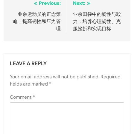
Post
Previous:
Next:
navigation
业余运动员的正念策
业余田径中的韧性与毅
略：提高韧性和压力管
力：培养心理韧性、克
理
服挫折和实现目标
LEAVE A REPLY
Your email address will not be published.
Required
fields are marked
*
Comment
*