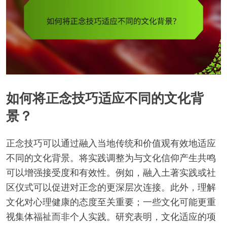
如何将正念技巧适应不同的文化背
景？
正念技巧可以通过融入当地传统和价值观有效地适应
不同的文化背景。将实践调整为与文化信仰产生共鸣
可以增强接受度和有效性。例如，融入土著实践或社
区仪式可以促进对正念的更深层次连接。此外，理解
文化对心理健康的态度至关重要；一些文化可能更重
视集体福祉而非个人实践。研究表明，文化适应的项