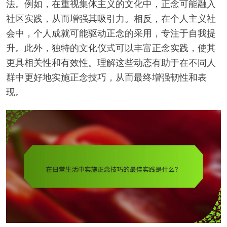
法。例如，在重视集体主义的文化中，正念可能融入
社区实践，从而增强其吸引力。相反，在个人主义社
会中，个人成就可能驱动正念的采用，专注于自我提
升。此外，独特的文化仪式可以丰富正念实践，使其
更具相关性和有效性。理解这些动态有助于在不同人
群中更好地实施正念技巧，从而最终增强韧性和表
现。