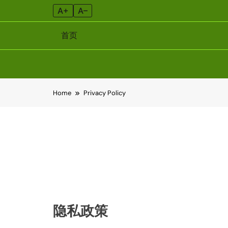
A+
A–
首页
Skip
Home
Privacy Policy
to
content
隐私政策