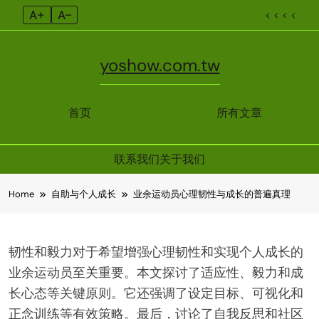
A+
A–
< < < <
yoshow.com.tw
首页
所有文章
联系我们
关于我们
Skip
Home
自助与个人成长
业余运动员心理韧性与成长的普遍真理
to
content
韧性和毅力对于希望增强心理韧性和实现个人成长的
业余运动员至关重要。本文探讨了适应性、毅力和成
长心态等关键原则。它还强调了设定目标、可视化和
正念训练等有效策略。最后，讨论了自我反思和社区