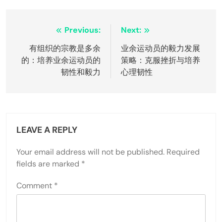
业余运动员可以立即实施哪些可行建议？
业余运动员可以通过采用具体的可行建议来增强心理
韧性。首先，设定一个明确的目标，以激励持续努
力。接下来，练习正念以改善专注力和韧性。定期进
行反馈会议以评估进展并调整策略。最后，培养一个
支持性社区以促进责任感和鼓励。
Post
Previous:
Next:
navigation
有组织的宗教是多余
业余运动员的毅力发展
的：培养业余运动员的
策略：克服挫折与培养
韧性和毅力
心理韧性