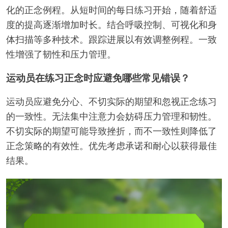
化的正念例程。从短时间的每日练习开始，随着舒适
度的提高逐渐增加时长。结合呼吸控制、可视化和身
体扫描等多种技术。跟踪进展以有效调整例程。一致
性增强了韧性和压力管理。
运动员在练习正念时应避免哪些常见错误？
运动员应避免分心、不切实际的期望和忽视正念练习
的一致性。无法集中注意力会妨碍压力管理和韧性。
不切实际的期望可能导致挫折，而不一致性则降低了
正念策略的有效性。优先考虑承诺和耐心以获得最佳
结果。