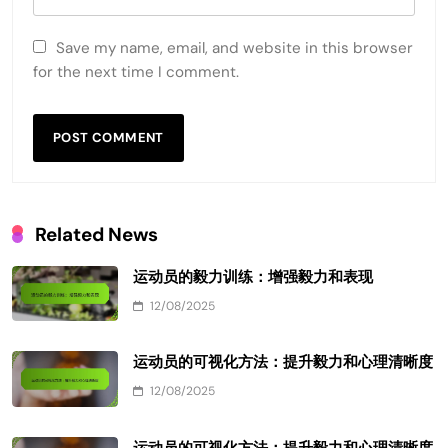
Save my name, email, and website in this browser
for the next time I comment.
Related News
运动员的毅力训练：增强毅力和表现
12/08/2025
运动员的可视化方法：提升毅力和心理清晰度
12/08/2025
运动员的可视化方法：提升毅力和心理清晰度