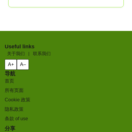
Useful links
关于我们
|
联系我们
A+
A–
导航
首页
所有页面
Cookie 政策
隐私政策
条款 of use
分享