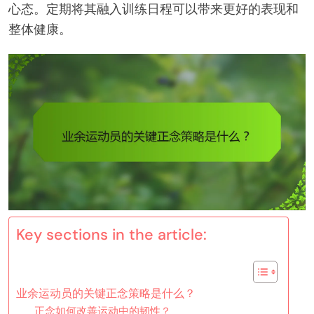
心态。定期将其融入训练日程可以带来更好的表现和
整体健康。
Key sections in the article:
业余运动员的关键正念策略是什么？
正念如何改善运动中的韧性？