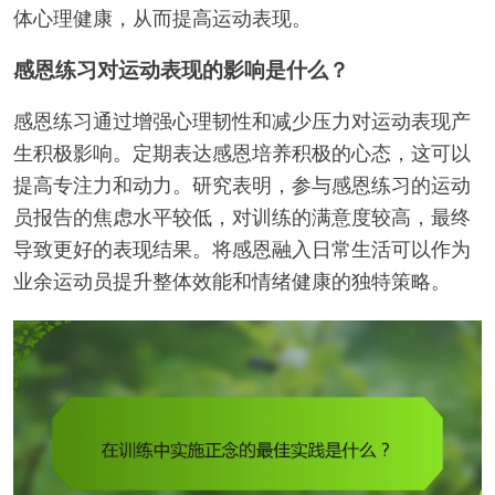
体心理健康，从而提高运动表现。
感恩练习对运动表现的影响是什么？
感恩练习通过增强心理韧性和减少压力对运动表现产
生积极影响。定期表达感恩培养积极的心态，这可以
提高专注力和动力。研究表明，参与感恩练习的运动
员报告的焦虑水平较低，对训练的满意度较高，最终
导致更好的表现结果。将感恩融入日常生活可以作为
业余运动员提升整体效能和情绪健康的独特策略。