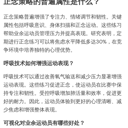
正念策略的普遍属性是什么？
正念策略普遍增强了专注力、情绪调节和韧性。关键
属性包括呼吸意识、身体扫描和正念运动。这些练习
帮助业余运动员管理压力并提高表现。研究表明，定
期进行正念练习可以将焦虑水平降低多达30%，在竞
争环境中培养独特的心理优势。
呼吸技术如何增强运动表现？
呼吸技术可以通过改善氧气输送和减少压力显著增强
运动表现。这些练习促进正念，使运动员在比赛中保
持专注和韧性。受控呼吸增加肺活量和效率，促进更
好的耐力。因此，运动员体验到更好的心理清晰、减
少焦虑和增强整体表现。
可视化对业余运动员有哪些好处？