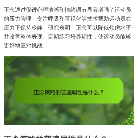
正念通过促进心理清晰和情绪调节显著增强了运动员
的压力管理。专注呼吸和可视化等技术帮助运动员在
压力下保持冷静。研究表明，正念可以降低焦虑水平
并改善整体表现。定期练习培养韧性，使运动员能够
更好地应对挑战。