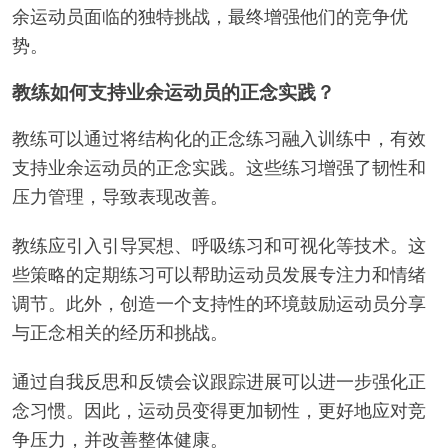
余运动员面临的独特挑战，最终增强他们的竞争优
势。
教练如何支持业余运动员的正念实践？
教练可以通过将结构化的正念练习融入训练中，有效
支持业余运动员的正念实践。这些练习增强了韧性和
压力管理，导致表现改善。
教练应引入引导冥想、呼吸练习和可视化等技术。这
些策略的定期练习可以帮助运动员发展专注力和情绪
调节。此外，创造一个支持性的环境鼓励运动员分享
与正念相关的经历和挑战。
通过自我反思和反馈会议跟踪进展可以进一步强化正
念习惯。因此，运动员变得更加韧性，更好地应对竞
争压力，并改善整体健康。