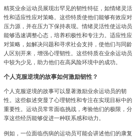
精英业余运动员展现出罕见的韧性特征，如情绪灵活
性和适应性应对策略。这些特质使他们能够有效应对
压力源，并在压力下保持表现。情绪灵活性使运动员
能够迅速调整心态，培养积极性和专注力。适应性应
对策略，如解决问题和寻求社会支持，使他们与同龄
人区别开来，增强心理韧性。这些特质在业余运动员
中较为少见，助力他们在高风险环境中的成功。
个人克服逆境的故事如何激励韧性？
个人克服逆境的故事可以显著激励业余运动员的韧
性。这些叙述突显了心理韧性和专注在实现目标中的
重要性。运动员常常面临挑战，考验他们的极限，分
享这些经历能够促进一种联系感和动力。
例如，一位面临伤病的运动员可能会讲述他们的康复