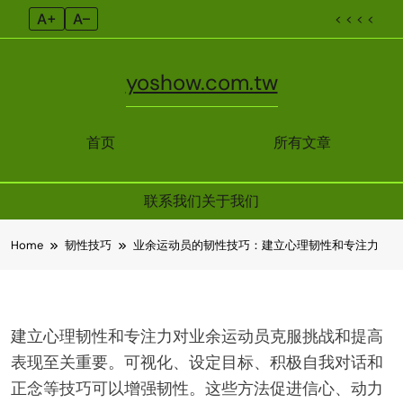
A+
A–
< < < <
yoshow.com.tw
首页
所有文章
联系我们
关于我们
Skip
Home
韧性技巧
业余运动员的韧性技巧：建立心理韧性和专注力
to
content
建立心理韧性和专注力对业余运动员克服挑战和提高
表现至关重要。可视化、设定目标、积极自我对话和
正念等技巧可以增强韧性。这些方法促进信心、动力