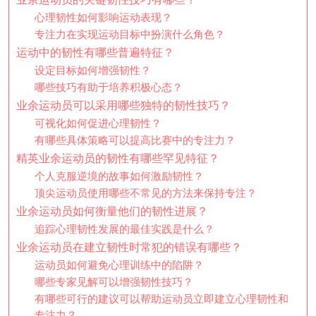
心理韧性如何影响运动表现？
专注力在实现运动目标中扮演什么角色？
运动中的韧性有哪些普遍特征？
设定目标如何增强韧性？
哪些技巧有助于培养积极心态？
业余运动员可以采用哪些独特的韧性技巧？
可视化如何促进心理韧性？
有哪些具体策略可以提高比赛中的专注力？
精英业余运动员的韧性有哪些罕见特征？
个人克服逆境的故事如何激励韧性？
顶尖运动员使用哪些不常见的方法来保持专注？
业余运动员如何衡量他们的韧性进展？
追踪心理韧性发展的最佳实践是什么？
业余运动员在建立韧性时常犯的错误有哪些？
运动员如何避免心理训练中的陷阱？
哪些专家见解可以增强韧性技巧？
有哪些可行的建议可以帮助运动员立即建立心理韧性和
专注力？