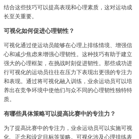
结合这些技巧可以提高表现和心理素质，这对运动成
长至关重要。
可视化如何促进心理韧性？
可视化通过使运动员能够在心理上排练情境、增强信
心和减少焦虑来增强心理韧性。这种技巧有助于建立
强大的心理框架，在挑战时刻促进韧性。那些成功进
行可视化的运动员往往在压力下表现出更强的专注力
和表现。通过将可视化融入训练，业余运动员可以培
养出在竞争环境中使他们与众不同的心理韧性独特特
质。
有哪些具体策略可以提高比赛中的专注力？
为了提高比赛中的专注力，业余运动员可以实施可视
化、正念和设定目标等策略。可视化涉及心理排练表