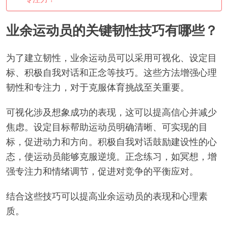
业余运动员的关键韧性技巧有哪些？
为了建立韧性，业余运动员可以采用可视化、设定目
标、积极自我对话和正念等技巧。这些方法增强心理
韧性和专注力，对于克服体育挑战至关重要。
可视化涉及想象成功的表现，这可以提高信心并减少
焦虑。设定目标帮助运动员明确清晰、可实现的目
标，促进动力和方向。积极自我对话鼓励建设性的心
态，使运动员能够克服逆境。正念练习，如冥想，增
强专注力和情绪调节，促进对竞争的平衡应对。
结合这些技巧可以提高业余运动员的表现和心理素
质。