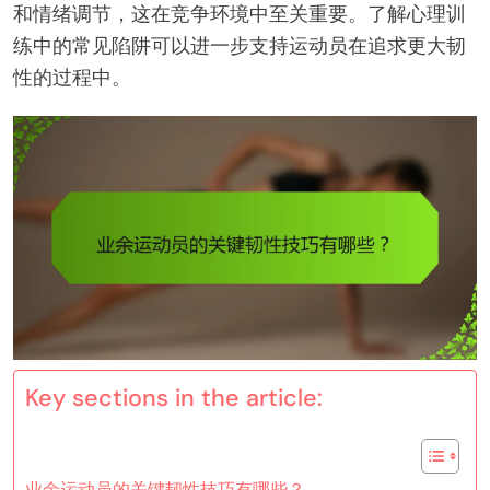
和情绪调节，这在竞争环境中至关重要。了解心理训
练中的常见陷阱可以进一步支持运动员在追求更大韧
性的过程中。
Key sections in the article:
业余运动员的关键韧性技巧有哪些？