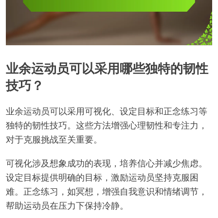
业余运动员可以采用哪些独特的韧性
技巧？
业余运动员可以采用可视化、设定目标和正念练习等
独特的韧性技巧。这些方法增强心理韧性和专注力，
对于克服挑战至关重要。
可视化涉及想象成功的表现，培养信心并减少焦虑。
设定目标提供明确的目标，激励运动员坚持克服困
难。正念练习，如冥想，增强自我意识和情绪调节，
帮助运动员在压力下保持冷静。