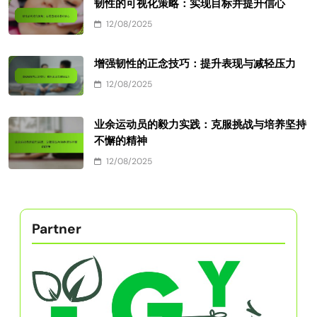
韧性的可视化策略：实现目标并提升信心
12/08/2025
增强韧性的正念技巧：提升表现与减轻压力
12/08/2025
业余运动员的毅力实践：克服挑战与培养坚持
不懈的精神
12/08/2025
Partner