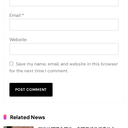
Email
*
Website
Save my name, email, and website in this browser
for the next time I comment.
Related News