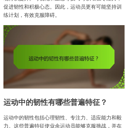
促进韧性和积极心态。因此，运动员更有可能坚持训
练计划，有效克服障碍。
运动中的韧性有哪些普遍特征？
运动中的韧性包括心理韧性、专注力、适应能力和毅
力。这些普遍特征使业余运动员能够克服挑战，并在