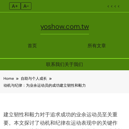
A+
A–
< < < <
yoshow.com.tw
首页
所有文章
联系我们
关于我们
Skip
Home
自助与个人成长
to
动机与纪律：为业余运动员的成功建立韧性和毅力
content
建立韧性和毅力对于追求成功的业余运动员至关重
要。本文探讨了动机和纪律在运动表现中的关键作