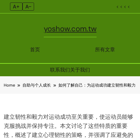
A+
A–
< < < <
yoshow.com.tw
首页
所有文章
联系我们
关于我们
Skip
Home
自助与个人成长
如何了解自己：为运动成功建立韧性和毅力
to
content
建立韧性和毅力对运动成功至关重要，使运动员能够
克服挑战并保持专注。本文讨论了这些特质的重要
性，概述了建立心理韧性的策略，并强调了应避免的