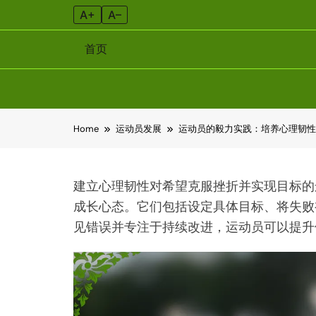
A+
A–
首页
Skip
Home
运动员发展
运动员的毅力实践：培养心理韧性
to
content
建立心理韧性对希望克服挫折并实现目标的
成长心态。它们包括设定具体目标、将失败
见错误并专注于持续改进，运动员可以提升