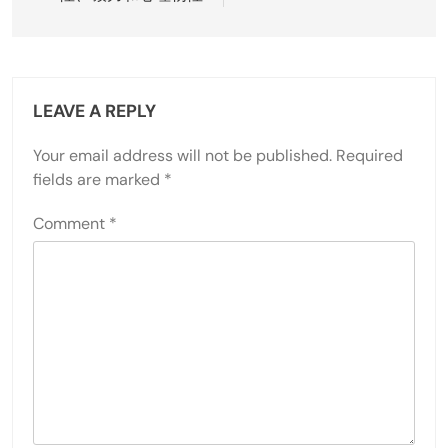
LEAVE A REPLY
Your email address will not be published.
Required
fields are marked
*
Comment
*