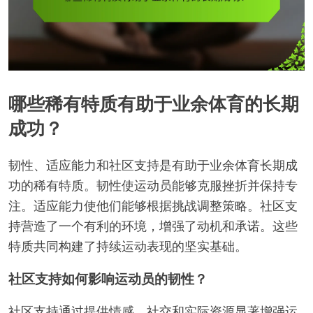
哪些稀有特质有助于业余体育的长期
成功？
韧性、适应能力和社区支持是有助于业余体育长期成
功的稀有特质。韧性使运动员能够克服挫折并保持专
注。适应能力使他们能够根据挑战调整策略。社区支
持营造了一个有利的环境，增强了动机和承诺。这些
特质共同构建了持续运动表现的坚实基础。
社区支持如何影响运动员的韧性？
社区支持通过提供情感、社交和实际资源显著增强运