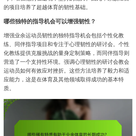
的项目培养了超越体育的韧性基础。
哪些独特的指导机会可以增强韧性？
增强业余运动员韧性的独特指导机会包括个性化教
练、同伴指导项目和专注于心理韧性的研讨会。个性
化教练提供克服挑战的量身定制策略，而同伴指导则
营造了一个支持性环境。强调心理韧性的研讨会教会
运动员如何有效应对挫折。这些方法培养了毅力和适
应能力，这是在体育及其他领域取得成功的基本特
质。