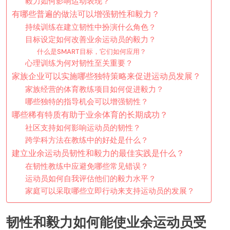
毅力如何影响运动表现？
有哪些普遍的做法可以增强韧性和毅力？
持续训练在建立韧性中扮演什么角色？
目标设定如何改善业余运动员的毅力？
什么是SMART目标，它们如何应用？
心理训练为何对韧性至关重要？
家族企业可以实施哪些独特策略来促进运动员发展？
家族经营的体育教练项目如何促进毅力？
哪些独特的指导机会可以增强韧性？
哪些稀有特质有助于业余体育的长期成功？
社区支持如何影响运动员的韧性？
跨学科方法在教练中的好处是什么？
建立业余运动员韧性和毅力的最佳实践是什么？
在韧性教练中应避免哪些常见错误？
运动员如何自我评估他们的毅力水平？
家庭可以采取哪些立即行动来支持运动员的发展？
韧性和毅力如何能使业余运动员受