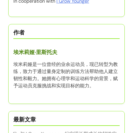
In cooperation with
I Grow Younger
作者
埃米莉娅·里斯托夫
埃米莉娅是一位曾经的业余运动员，现已转型为教
练，致力于通过量身定制的训练方法帮助他人建立
韧性和毅力。她拥有心理学和运动科学的背景，赋
予运动员克服挑战和实现目标的能力。
最新文章