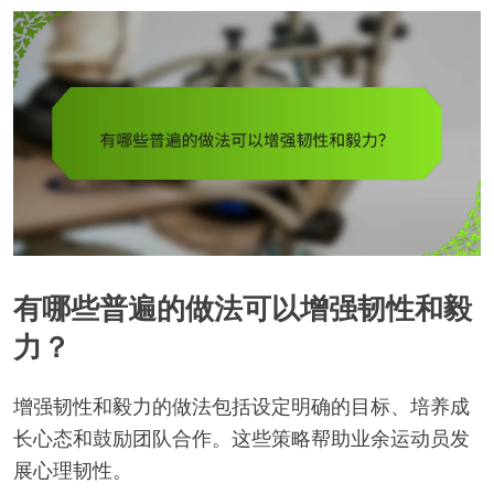
有哪些普遍的做法可以增强韧性和毅
力？
增强韧性和毅力的做法包括设定明确的目标、培养成
长心态和鼓励团队合作。这些策略帮助业余运动员发
展心理韧性。