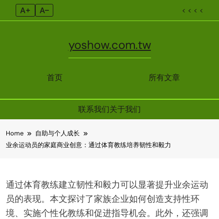
A+
A–
< < < <
yoshow.com.tw
首页
所有文章
联系我们
关于我们
Skip
Home
自助与个人成长
to
业余运动员的家庭商业创意：通过体育教练培养韧性和毅力
content
通过体育教练建立韧性和毅力可以显著提升业余运动
员的表现。本文探讨了家族企业如何创造支持性环
境、实施个性化教练和促进指导机会。此外，还强调