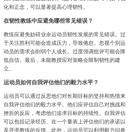
化和正念，可以显著提高心理韧性。
在韧性教练中应避免哪些常见错误？
教练应避免妨碍业余运动员韧性发展的常见错误。过
于关注胜利可能会造成压力，导致倦怠。忽视个别运
动员的需求会削弱个人成长。过度强调批评可能会降
低自信。最后，未能教授应对策略会限制韧性的建
立。
运动员如何自我评估他们的毅力水平？
运动员可以通过反思他们对长期目标的坚持和热情来
自我评估他们的毅力水平。他们应评估自己对挑战和
挫折的反应，考虑他们追求目标的持续性。自我评估
可以包括记录经历、在一个量表上评估他们的承诺以
及寻求教练的反馈。此外，运动员可以利用毅力问卷