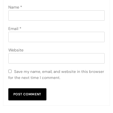
Name
*
Email
*
Website
Save my name, email, and website in this browser
for the next time I comment.