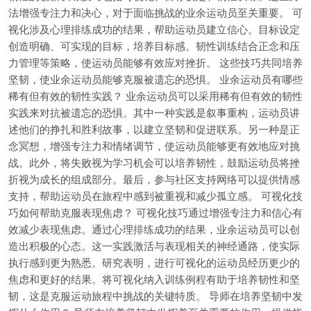
法增强专注力和决心，对于面临挑战的业余运动员至关重要。 可
视化涉及心理排练成功的结果，帮助运动员建立信心。目标设定
创造明确、可实现的目标，培养目标感。韧性训练结合正念和压
力管理等策略，使运动员能够有效应对挫折。 这些技巧共同培养
坚韧，使业余运动员能够克服被遗忘的恐惧。 业余运动员有哪些
稀有但有效的韧性实践？ 业余运动员可以采用稀有但有效的韧性
实践来对抗被遗忘的恐惧。其中一种实践是叙事重构，运动员讲
述他们的挣扎和胜利故事，以建立坚韧和促进联系。另一种是正
念冥想，增强专注力和情绪调节，使运动员能够更有效地应对挑
战。此外，将失败视为学习机会可以培养韧性，鼓励运动员将挫
折视为成长的组成部分。最后，参与社区支持网络可以提供情感
支持，帮助运动员在旅程中感到被重视和减少孤立感。 可视化技
巧如何帮助克服表现焦虑？ 可视化技巧通过增强专注力和信心有
效减少表现焦虑。通过心理排练成功的结果，业余运动员可以创
造出积极的心态。这一实践激活与表现相关的神经通路，使实际
执行感到更为熟悉。研究表明，进行可视化的运动员经历更少的
焦虑和更好的结果。将可视化纳入训练例程有助于培养韧性和坚
韧，这是克服运动旅程中挑战的关键特质。 导师在培养坚韧中发