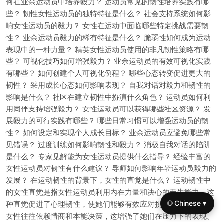
何在业余运动员中培养毅力？ 运动员常见的韧性培养实践有哪
些？ 韧性女性运动员的独特特征是什么？ 社会支持系统如何影
响女性运动员的毅力？ 女性在运动中面临哪些特定挑战需要韧
性？ 业余运动员毅力的稀有特征是什么？ 脆弱性如何成为运动
表现中的一种力量？ 精英女性运动员使用的非凡韧性策略有哪
些？ 可视化技巧如何增强毅力？ 业余运动员的有效可视化实践
有哪些？ 如何创建个人可视化例程？ 哪些心态转变促进更大的
韧性？ 采用成长心态如何影响表现？ 自我对话对毅力和韧性的
影响是什么？ 社区在建立韧性中扮演什么角色？ 运动员如何利
用同伴支持增强毅力？ 女性运动员可以获得哪些社区资源？ 发
展毅力的可行实践有哪些？ 哪些日常习惯可以增强运动员的韧
性？ 如何设定和实现个人成长目标？ 业余运动员应避免哪些常
见错误？ 过度训练如何影响韧性和毅力？ 消极自我对话的陷阱
是什么？ 专家见解能为女性运动员提供什么指导？ 经验丰富的
女性运动员对韧性有什么建议？ 导师如何影响年轻运动员毅力的
发展？ 在运动韧性的背景下，女性的直觉是什么？ 运动韧性中
的女性直觉是指女性运动员利用内在力量和决心的天生能力。这
🌐 Chinese ▾
种直觉促进了心理韧性，使她们能够有效应对挑战。研究表明，
女性往往依赖情商和本能决策，这增强了她们在压力下的表现。