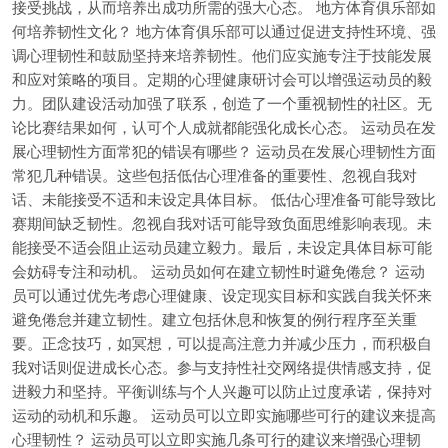
接受挑战，从而培养出成功所需的强大心态。 地方体育俱乐部如
何培养韧性文化？ 地方体育俱乐部可以通过促进支持性环境、强
调心理韧性和鼓励坚持来培养韧性。他们应实施专注于技能发展
和应对策略的项目。定期的心理健康研讨会可以增强运动员的毅
力。团队建设活动加强了联系，创造了一个重视韧性的社区。无
论比赛结果如何，认可个人成就都能强化成长心态。 运动员在发
展心理韧性方面常犯的错误有哪些？ 运动员在发展心理韧性方面
常犯几种错误。这些包括低估心理准备的重要性、忽视自我对
话、未能接受不适和未设定具体目标。 低估心理准备可能导致比
赛期间缺乏韧性。忽视自我对话可能导致负面思维影响表现。未
能接受不适会阻止运动员建立毅力。最后，未设定具体目标可能
会妨碍专注和动机。 运动员如何在建立韧性时避免倦怠？ 运动
员可以通过优先考虑心理健康、设定现实目标和实践自我关怀来
避免倦怠并建立韧性。建立包括休息和恢复的例行程序至关重
要。正念技巧，如冥想，可以提高注意力并减少压力，而积极自
我对话则促进成长心态。参与支持性社交网络提供情感支持，促
进毅力和坚持。平衡训练与个人兴趣可以防止过度承诺，保持对
运动的动机和乐趣。 运动员可以立即实施哪些可行的建议来提高
心理韧性？ 运动员可以立即实施几条可行的建议来增强心理韧