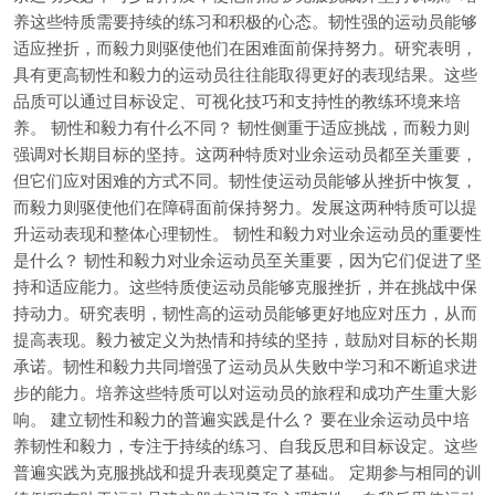
养这些特质需要持续的练习和积极的心态。韧性强的运动员能够
适应挫折，而毅力则驱使他们在困难面前保持努力。研究表明，
具有更高韧性和毅力的运动员往往能取得更好的表现结果。这些
品质可以通过目标设定、可视化技巧和支持性的教练环境来培
养。 韧性和毅力有什么不同？ 韧性侧重于适应挑战，而毅力则
强调对长期目标的坚持。这两种特质对业余运动员都至关重要，
但它们应对困难的方式不同。韧性使运动员能够从挫折中恢复，
而毅力则驱使他们在障碍面前保持努力。发展这两种特质可以提
升运动表现和整体心理韧性。 韧性和毅力对业余运动员的重要性
是什么？ 韧性和毅力对业余运动员至关重要，因为它们促进了坚
持和适应能力。这些特质使运动员能够克服挫折，并在挑战中保
持动力。研究表明，韧性高的运动员能够更好地应对压力，从而
提高表现。毅力被定义为热情和持续的坚持，鼓励对目标的长期
承诺。韧性和毅力共同增强了运动员从失败中学习和不断追求进
步的能力。培养这些特质可以对运动员的旅程和成功产生重大影
响。 建立韧性和毅力的普遍实践是什么？ 要在业余运动员中培
养韧性和毅力，专注于持续的练习、自我反思和目标设定。这些
普遍实践为克服挑战和提升表现奠定了基础。 定期参与相同的训