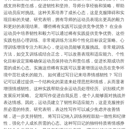
感支持和责任感，促进韧性和坚持。导师分享经验和策略，帮助
运动员应对挑战。这种关系培养了成长心态，这是克服障碍和实
现目标的关键。研究表明，拥有导师的运动员表现出更高的毅力
和更好的表现结果。 哪些稀有实践可以提供竞争优势？ 在业余
运动员中培养韧性和毅力可以通过稀有实践提供竞争优势。这些
实践包括心理训练、非常规训练方法和个性化目标设定策略。心
理训练增强专注力和决心，使运动员能够克服挑战。非常规训练
方法，如交叉训练或结合正念，可以改善表现和适应能力。个性
化目标设定策略确保运动员保持动力和责任感，促进长期成功所
需的成长心态。实施这些稀有实践可以显著增强运动员在竞争环
境中茁壮成长的能力。 如何通过写日记来培养情感韧性？ 写日
记可以通过提供一个结构化的渠道来处理思想和情感，从而显著
增强情感韧性。这种实践帮助业余运动员处理经历、识别模式并
发展应对策略。 定期写作促进自我反思，使个人能够面对挑战并
表达情感。因此，运动员建立了韧性和适应能力，这是克服挫折
所必需的特质。研究表明，表达性写作可以减少焦虑并改善情
绪，进一步支持韧性。 将写日记纳入训练例程鼓励一致性和纪律
性，强化个人成长所需的心态。这种写日记的独特特质将情感挣