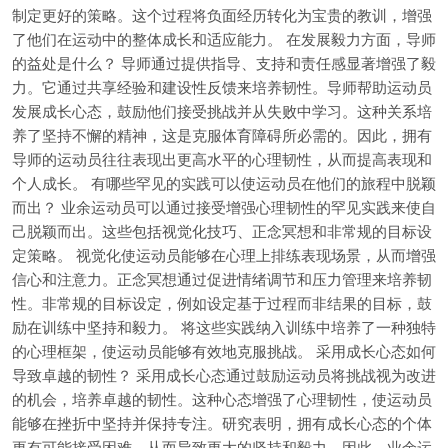
制定更好的策略。这个过程将负面经历转化为宝贵的教训，增强
了他们在运动中的整体成长和适应能力。 在发展毅力方面，导师
的益处是什么？ 导师通过提供指导、支持和责任感显著增强了毅
力。它通过共享经验和建设性反馈来培养韧性。导师帮助运动员
发展成长心态，鼓励他们接受挑战并从失败中学习。这种关系培
养了坚持不懈的精神，这是克服体育障碍所必需的。因此，拥有
导师的运动员往往表现出更高水平的心理韧性，从而提高表现和
个人成长。 有哪些罕见的实践可以使运动员在他们的旅程中脱颖
而出？ 业余运动员可以通过接受增强心理韧性的罕见实践来使自
己脱颖而出。这些包括视觉化技巧、正念冥想和非常规的目标设
定策略。 视觉化使运动员能够在心理上排练表现场景，从而增强
信心和注意力。正念冥想通过促进情绪调节和压力管理来培养韧
性。非常规的目标设定，例如设定基于过程而非结果的目标，鼓
励在训练中坚持和毅力。 将这些实践纳入训练中培养了一种独特
的心理框架，使运动员能够有效地克服挑战。 采用成长心态如何
导致卓越的韧性？ 采用成长心态通过鼓励运动员将挑战视为改进
的机会，培养卓越的韧性。这种心态增强了心理韧性，使运动员
能够在挫折中坚持并保持专注。研究表明，拥有成长心态的个体
更有可能接受困难，从而导致更大的坚持和毅力。因此，业余运