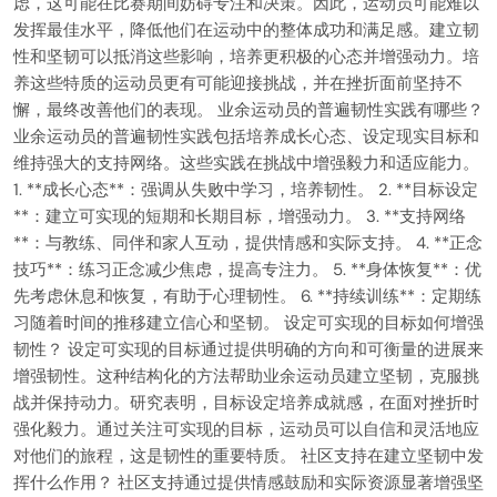
虑，这可能在比赛期间妨碍专注和决策。因此，运动员可能难以
发挥最佳水平，降低他们在运动中的整体成功和满足感。建立韧
性和坚韧可以抵消这些影响，培养更积极的心态并增强动力。培
养这些特质的运动员更有可能迎接挑战，并在挫折面前坚持不
懈，最终改善他们的表现。 业余运动员的普遍韧性实践有哪些？
业余运动员的普遍韧性实践包括培养成长心态、设定现实目标和
维持强大的支持网络。这些实践在挑战中增强毅力和适应能力。
1. **成长心态**：强调从失败中学习，培养韧性。 2. **目标设定
**：建立可实现的短期和长期目标，增强动力。 3. **支持网络
**：与教练、同伴和家人互动，提供情感和实际支持。 4. **正念
技巧**：练习正念减少焦虑，提高专注力。 5. **身体恢复**：优
先考虑休息和恢复，有助于心理韧性。 6. **持续训练**：定期练
习随着时间的推移建立信心和坚韧。 设定可实现的目标如何增强
韧性？ 设定可实现的目标通过提供明确的方向和可衡量的进展来
增强韧性。这种结构化的方法帮助业余运动员建立坚韧，克服挑
战并保持动力。研究表明，目标设定培养成就感，在面对挫折时
强化毅力。通过关注可实现的目标，运动员可以自信和灵活地应
对他们的旅程，这是韧性的重要特质。 社区支持在建立坚韧中发
挥什么作用？ 社区支持通过提供情感鼓励和实际资源显著增强坚