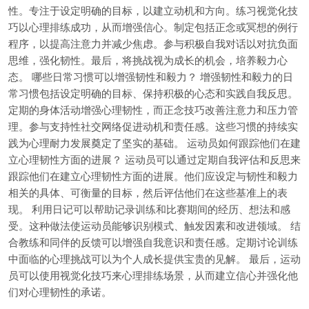
性。专注于设定明确的目标，以建立动机和方向。练习视觉化技
巧以心理排练成功，从而增强信心。制定包括正念或冥想的例行
程序，以提高注意力并减少焦虑。参与积极自我对话以对抗负面
思维，强化韧性。最后，将挑战视为成长的机会，培养毅力心
态。 哪些日常习惯可以增强韧性和毅力？ 增强韧性和毅力的日
常习惯包括设定明确的目标、保持积极的心态和实践自我反思。
定期的身体活动增强心理韧性，而正念技巧改善注意力和压力管
理。参与支持性社交网络促进动机和责任感。这些习惯的持续实
践为心理耐力发展奠定了坚实的基础。 运动员如何跟踪他们在建
立心理韧性方面的进展？ 运动员可以通过定期自我评估和反思来
跟踪他们在建立心理韧性方面的进展。他们应设定与韧性和毅力
相关的具体、可衡量的目标，然后评估他们在这些基准上的表
现。 利用日记可以帮助记录训练和比赛期间的经历、想法和感
受。这种做法使运动员能够识别模式、触发因素和改进领域。 结
合教练和同伴的反馈可以增强自我意识和责任感。定期讨论训练
中面临的心理挑战可以为个人成长提供宝贵的见解。 最后，运动
员可以使用视觉化技巧来心理排练场景，从而建立信心并强化他
们对心理韧性的承诺。