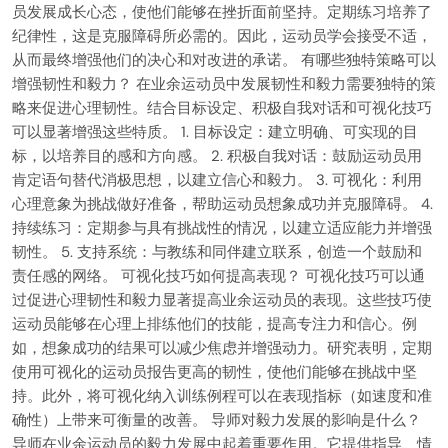
员发展成长心态，使他们能够在挫折面前坚持。定期练习培养了
纪律性，这是克服障碍所必需的。因此，运动员学会接受不适，
从而最终增强他们的决心和对改进的承诺。 有哪些独特策略可以
增强韧性和毅力？ 在业余运动员中发展韧性和毅力需要独特的策
略来促进心理韧性。结合目标设定、积极自我对话和可视化技巧
可以显著增强这些特质。 1. 目标设定：建立明确、可实现的目
标，以培养目的感和方向感。 2. 积极自我对话：鼓励运动员用
肯定语句替代消极思想，以建立信心和毅力。 3. 可视化：利用
心理意象为挑战做好准备，帮助运动员想象成功并克服障碍。 4.
持续练习：定期参与具有挑战性的情况，以建立适应能力并增强
韧性。 5. 支持系统：与教练和同伴建立联系，创造一个鼓励和
责任感的网络。 可视化技巧如何提高表现？ 可视化技巧可以通
过促进心理韧性和毅力显著提高业余运动员的表现。这些技巧使
运动员能够在心理上排练他们的技能，提高专注力和信心。例
如，想象成功的结果可以减少焦虑并增强动力。研究表明，定期
使用可视化的运动员报告更高的韧性，使他们能够在挑战中坚
持。此外，将可视化纳入训练例程可以在表现指标（如速度和准
确性）上带来可衡量的改善。 导师对毅力发展的影响是什么？
导师在业余运动员的毅力发展中起着重要作用。它提供指导、情