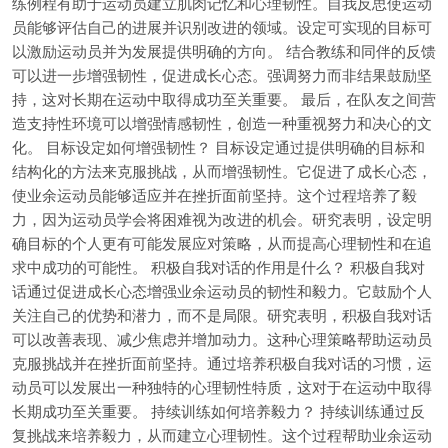
练例程有助于运动员建立肌肉记忆和心理韧性。自我反思使运动
员能够评估自己的进展并识别改进的领域。设定可实现的目标可
以激励运动员并为发展提供明确的方向。 结合教练和同伴的反馈
可以进一步增强韧性，促进成长心态。强调努力而非结果鼓励坚
持，这对长期在运动中取得成功至关重要。 最后，在队友之间营
造支持性环境可以增强情感韧性，创造一种重视努力和决心的文
化。 目标设定如何增强韧性？ 目标设定通过提供明确的目标和
结构化的方法来克服挑战，从而增强韧性。它促进了成长心态，
使业余运动员能够适应并在挫折面前坚持。这个过程培养了毅
力，因为运动员学会将困难视为改进的机会。研究表明，设定明
确目标的个人更有可能发展应对策略，从而提高心理韧性和在追
求中成功的可能性。 积极自我对话的作用是什么？ 积极自我对
话通过促进成长心态增强业余运动员的韧性和毅力。它鼓励个人
关注自己的优势和潜力，而不是局限。研究表明，积极自我对话
可以改善表现、减少焦虑并增加动力。这种心理策略帮助运动员
克服挑战并在挫折面前坚持。通过培养积极自我对话的习惯，运
动员可以发展出一种独特的心理韧性特质，这对于在运动中取得
长期成功至关重要。 持续训练如何培养毅力？ 持续训练通过反
复挑战来培养毅力，从而建立心理韧性。这个过程帮助业余运动