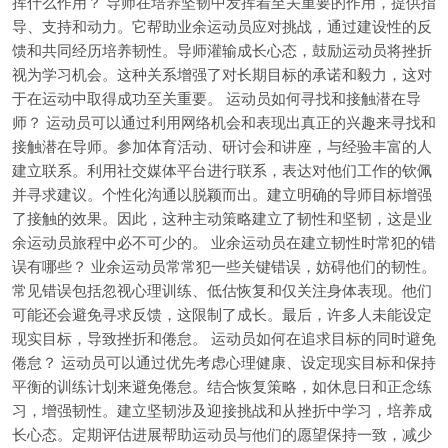
挥什么作用？ 导师在培养坚韧中发挥着至关重要的作用，提供指
导、支持和动力。它帮助业余运动员应对挑战，通过建设性的反
馈和共同经历培养韧性。导师灌输成长心态，鼓励运动员将挫折
视为学习机会。这种关系增强了对长期目标的承诺和毅力，这对
于在运动中取得成功至关重要。 运动员如何寻找和接触潜在导
师？ 运动员可以通过利用网络机会和表现出真正的兴趣来寻找和
接触潜在导师。参加体育活动、研讨会和讲座，与经验丰富的人
建立联系。利用社交媒体平台进行联系，表达对他们工作的钦佩
并寻求建议。个性化沟通以脱颖而出。建立明确的导师目标增强
了接触的效果。因此，这种主动策略建立了韧性和坚韧，这是业
余运动员旅程中必不可少的。 业余运动员在建立韧性时常犯的错
误有哪些？ 业余运动员常常犯一些关键错误，妨碍他们的韧性。
常见错误包括忽视心理训练、低估恢复和仅关注身体表现。他们
可能还会避免寻求反馈，这限制了成长。最后，许多人未能设定
现实目标，导致挫折和倦怠。 运动员如何在追求目标的同时避免
倦怠？ 运动员可以通过优先考虑心理健康、设定现实目标和保持
平衡的训练计划来避免倦怠。结合恢复策略，如休息日和正念练
习，增强韧性。建立坚韧涉及迎接挑战和从挫折中学习，培养成
长心态。定期评估进展帮助运动员与他们的愿望保持一致，减少