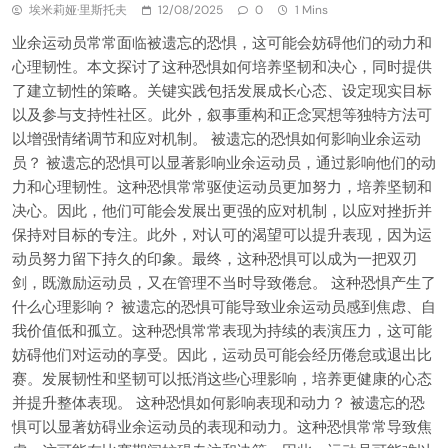
埃米莉娅·里斯托夫
12/08/2025
0
1 Mins
业余运动员常常面临被遗忘的恐惧，这可能会妨碍他们的动力和
心理韧性。本文探讨了这种恐惧如何培养坚韧和决心，同时提供
了建立韧性的策略。关键实践包括发展成长心态、设定现实目标
以及参与支持性社区。此外，叙事重构和正念冥想等独特方法可
以增强情绪调节和应对机制。 被遗忘的恐惧如何影响业余运动
员？ 被遗忘的恐惧可以显著影响业余运动员，通过影响他们的动
力和心理韧性。这种恐惧常常驱使运动员更加努力，培养坚韧和
决心。因此，他们可能会发展出更强的应对机制，以应对挫折并
保持对目标的专注。此外，对认可的渴望可以提升表现，因为运
动员努力留下持久的印象。最终，这种恐惧可以成为一把双刃
剑，既激励运动员，又在管理不当时导致倦怠。 这种恐惧产生了
什么心理影响？ 被遗忘的恐惧可能导致业余运动员感到焦虑、自
我价值低和孤立。这种恐惧常常表现为持续的表演压力，这可能
妨碍他们对运动的享受。因此，运动员可能会经历倦怠或退出比
赛。发展韧性和坚韧可以抵消这些心理影响，培养更健康的心态
并提升整体表现。 这种恐惧如何影响表现和动力？ 被遗忘的恐
惧可以显著妨碍业余运动员的表现和动力。这种恐惧常常导致焦