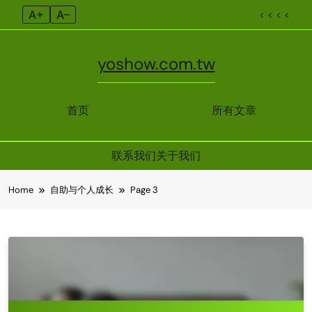
A+
A–
< < < <
yoshow.com.tw
首页
所有文章
联系我们
关于我们
Skip
Home
自助与个人成长
Page 3
to
content