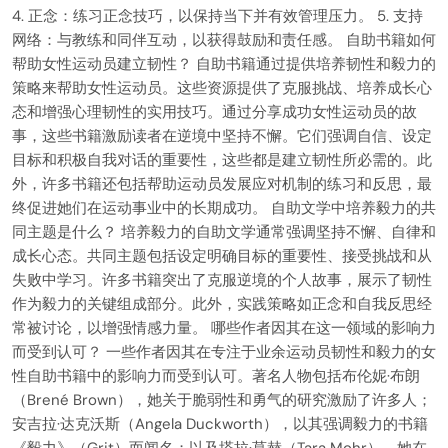
4. 正念：练习正念技巧，以保持当下并有效管理压力。 5. 支持
网络：与教练和同伴互动，以获得鼓励和责任感。 自助书籍如何
帮助女性运动员建立韧性？ 自助书籍通过提供培养韧性和毅力的
策略来帮助女性运动员。这些资源提供了克服挑战、培养成长心
态和增强心理韧性的实用技巧。通过分享成功女性运动员的故
事，这些书籍激励读者在逆境中坚持不懈。它们强调自信、设定
目标和积极自我对话的重要性，这些都是建立韧性所必需的。此
外，许多书籍还包括帮助运动员发展应对机制的练习和反思，最
终促进她们在运动事业中的长期成功。 自助文学中培养毅力的共
同主题是什么？ 培养毅力的自助文学通常强调坚持不懈、自律和
成长心态。共同主题包括设定明确目标的重要性、接受挑战和从
失败中学习。许多书籍突出了克服逆境的个人故事，展示了韧性
作为毅力的关键组成部分。此外，实践策略如正念和自我反思经
常被讨论，以增强情感力量。 哪些作者因其在这一领域的影响力
而受到认可？ 一些作者因其在专注于业余运动员韧性和毅力的女
性自助书籍中的影响力而受到认可。著名人物包括布伦妮·布朗
（Brené Brown），她关于脆弱性和勇气的研究激励了许多人；
安吉拉·达克沃斯（Angela Duckworth），以其强调毅力的书籍