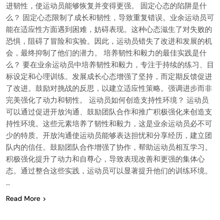
进韧性，使运动员能够恢复并变得更强。 固定心态的陷阱是什
么？ 固定心态限制了成长和韧性，导致重复错误。业余运动员可
能在适应性方面遇到困难，妨碍表现。这种心态滋生了对失败的
恐惧，阻碍了冒险和实验。因此，运动员错失了改进和发展的机
会，最终抑制了他们的潜力。 培养韧性和毅力的最佳实践是什
么？ 要在业余运动员中培养韧性和毅力，专注于持续的练习、目
标设定和心理训练。发展成长心态增强了坚持，而定期反馈促进
了改进。鼓励对挑战的反思，以建立适应性策略。强调进步而非
完美强化了动力和韧性。 运动员如何创造支持性环境？ 运动员
可以通过促进开放沟通、鼓励团队合作和推广积极强化来创造支
持性环境。这些元素培养了韧性和毅力，这是业余运动员必不可
少的特质。开放沟通使运动员能够表达担忧和分享经历，建立团
队内的信任。鼓励团队合作增强了协作，帮助运动员相互学习。
积极强化提升了动力和自尊心，导致表现改善和更强的集体心
态。通过整合这些实践，运动员可以显著提升他们的训练环境。
…
Read More