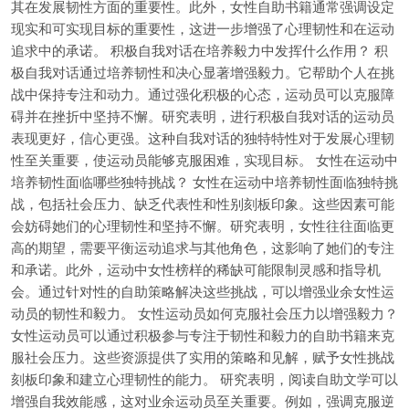
其在发展韧性方面的重要性。此外，女性自助书籍通常强调设定
现实和可实现目标的重要性，这进一步增强了心理韧性和在运动
追求中的承诺。 积极自我对话在培养毅力中发挥什么作用？ 积
极自我对话通过培养韧性和决心显著增强毅力。它帮助个人在挑
战中保持专注和动力。通过强化积极的心态，运动员可以克服障
碍并在挫折中坚持不懈。研究表明，进行积极自我对话的运动员
表现更好，信心更强。这种自我对话的独特特性对于发展心理韧
性至关重要，使运动员能够克服困难，实现目标。 女性在运动中
培养韧性面临哪些独特挑战？ 女性在运动中培养韧性面临独特挑
战，包括社会压力、缺乏代表性和性别刻板印象。这些因素可能
会妨碍她们的心理韧性和坚持不懈。研究表明，女性往往面临更
高的期望，需要平衡运动追求与其他角色，这影响了她们的专注
和承诺。此外，运动中女性榜样的稀缺可能限制灵感和指导机
会。通过针对性的自助策略解决这些挑战，可以增强业余女性运
动员的韧性和毅力。 女性运动员如何克服社会压力以增强毅力？
女性运动员可以通过积极参与专注于韧性和毅力的自助书籍来克
服社会压力。这些资源提供了实用的策略和见解，赋予女性挑战
刻板印象和建立心理韧性的能力。 研究表明，阅读自助文学可以
增强自我效能感，这对业余运动员至关重要。例如，强调克服逆