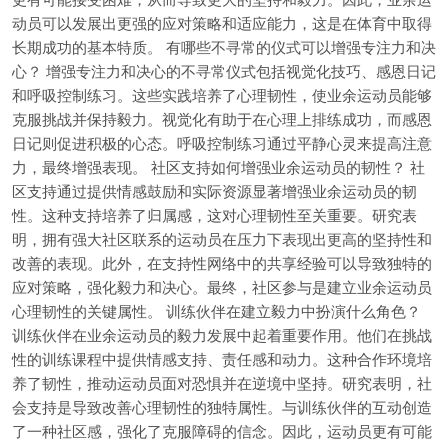
动员可以发展出更强的应对策略和适应能力，这是在体育中取得
长期成功的基本特质。 有哪些不寻常的仪式可以增强专注力和决
心？ 增强专注力和决心的不寻常仪式包括视觉化技巧、感恩日记
和呼吸控制练习。这些实践培养了心理韧性，使业余运动员能够
克服挑战并保持毅力。视觉化有助于在心理上排练成功，而感恩
日记则促进积极的心态。呼吸控制练习通过平静心灵来提高注意
力，最终增强表现。 社区支持如何增强业余运动员的韧性？ 社
区支持通过提供情感鼓励和实际资源显著增强业余运动员的韧
性。这种支持培养了归属感，这对心理韧性至关重要。研究表
明，拥有强大社区联系的运动员在压力下表现出更高的坚持性和
改善的表现。此外，在支持性网络中的共享经验可以导致独特的
应对策略，强化毅力和决心。最终，社区参与是建立业余运动员
心理韧性的关键属性。 训练伙伴在建立毅力中扮演什么角色？
训练伙伴在业余运动员的毅力发展中起着重要作用。他们在挑战
性的训练课程中提供情感支持、责任感和动力。这种合作环境培
养了韧性，推动运动员面对恐惧并在逆境中坚持。研究表明，社
会支持是导致改善心理韧性的独特属性。与训练伙伴的互动创造
了一种社区感，强化了克服障碍的信念。因此，运动员更有可能