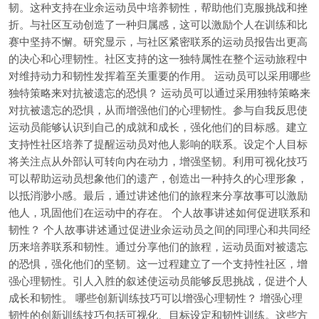
韧。这种支持在业余运动员中培养韧性，帮助他们克服挑战和挫
折。与社区互动创造了一种归属感，这可以激励个人在训练和比
赛中坚持不懈。研究显示，与社区紧密联系的运动员报告出更高
的决心和心理韧性。社区支持的这一独特属性在整个运动旅程中
对维持动力和韧性发挥着至关重要的作用。 运动员可以采用哪些
独特策略来对抗被遗忘的恐惧？ 运动员可以通过采用独特策略来
对抗被遗忘的恐惧，从而增强他们的心理韧性。参与自我反思使
运动员能够认识到自己的成就和成长，强化他们的目标感。建立
支持性社区培养了提醒运动员对他人影响的联系。设定个人目标
将关注点从外部认可转向内在动力，增强坚韧。利用可视化技巧
可以帮助运动员想象他们的遗产，创造出一种持久的心理形象，
以抵消渺小感。最后，通过讲述他们的旅程来分享故事可以激励
他人，巩固他们在运动中的存在。 个人故事讲述如何促进联系和
韧性？ 个人故事讲述通过促进业余运动员之间的同理心和共同经
历来培养联系和韧性。通过分享他们的旅程，运动员面对被遗忘
的恐惧，强化他们的坚韧。这一过程建立了一个支持性社区，增
强心理韧性。引人入胜的叙述使运动员能够反思挑战，促进个人
成长和韧性。 哪些创新训练技巧可以增强心理韧性？ 增强心理
韧性的创新训练技巧包括可视化、目标设定和韧性训练。这些方