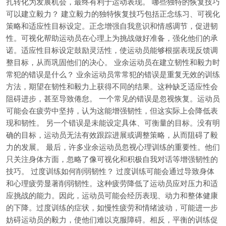
扎转化为发展机会，最终有利于运动表现。 哪些独特的恢复技巧
可以建立毅力？ 建立毅力的独特恢复技巧包括正念练习、可视化
策略和适应性目标设定。正念增强自我意识和情感调节，促进韧
性。可视化帮助运动员在心理上为挑战做好准备，强化他们的承
诺。适应性目标设定鼓励灵活性，使运动员能够根据表现反馈调
整目标，从而巩固他们的决心。 业余运动员在建立韧性和毅力时
常犯的错误是什么？ 业余运动员常常犯的错误是重复无效的训练
方法，期望在韧性和毅力上获得不同的结果。这种缺乏适应性会
阻碍进步，甚至导致倦怠。 一个常见的错误是忽视恢复。运动员
可能会在疲劳中坚持，认为这能增强韧性，但这实际上会降低表
现和韧性。 另一个错误是未能设定具体、可衡量的目标。没有明
确的目标，运动员无法有效跟踪进展或调整策略，从而阻碍了毅
力的发展。 最后，许多业余运动员忽视心理训练的重要性。他们
只关注身体方面，忽略了像可视化和积极自我对话等增强韧性的
技巧。 过度训练如何削弱韧性？ 过度训练可能会通过导致身体
和心理疲劳显著削弱韧性。这种疲劳降低了运动员应对压力和适
应挑战的能力。因此，运动员可能会经历表现、动力和整体健康
的下降。过度训练的症状，如慢性疲劳和情绪波动，可能进一步
妨碍运动员的毅力，使他们难以克服障碍。相反，平衡的训练促