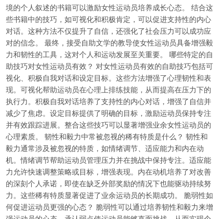
境的个人叙述的书籍可以激励女性运动员培养成长心态。 结合这
些书籍中的技巧，如可视化和积极肯定，可以促进支持性的内心
对话。这种方法不仅提升了自信，还强化了社会压力可以成功应
对的信念。 最终，接受自助文学的教导使女性运动员具备增强毅
力和韧性的工具，这对个人和运动发展至关重要。 哪些特定的自
助技巧对女性运动员有效？ 对女性运动员有效的自助技巧包括可
视化、积极自我对话和设定目标。这些方法增强了心理韧性和表
现。可视化帮助运动员在心理上排练技能，从而提高在压力下的
执行力。积极自我对话培养了支持性的内心对话，增强了自信并
减少了焦虑。设定目标提供了明确的目标，激励运动员保持专注
并有效跟踪进展。整合这些技巧可以显著增强业余女性运动员的
心理素质。 韧性和毅力中常被忽视的稀有特质是什么？ 韧性和
毅力通常涉及被忽视的特质，如情绪调节、适应能力和内在动
机。情绪调节帮助运动员管理压力并在挑战中保持专注。适应能
力允许快速调整策略或目标，增强表现。内在动机培养了对改善
的深刻个人承诺，即使在缺乏外部奖励的情况下也能驱动持续努
力。这些稀有特质显著促进了业余运动员的长期成功。 脆弱性如
何促进运动员更强的心态？ 脆弱性可以通过培养韧性和毅力来增