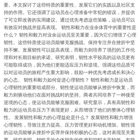
要。本文探讨了这些特质的重要性、发展它们的实践以及社区支
持的作用。它还强调了运动员在心理准备中常犯的错误，并提供
了可立即改善的实用建议。通过优先考虑这些策略，运动员可以
有效应对挑战并提高表现。 韧性和毅力在业余体育中的重要性是
什么？ 韧性和毅力对业余运动员至关重要，因为它们增强了心理
韧性。这些特质使运动员能够克服挑战、保持专注并在挫折中坚
持不懈。发展韧性可以提高表现，而毅力则培养了强烈的工作伦
理和对长期目标的承诺。研究表明，韧性水平较高的运动员更有
可能取得成功，因为他们更能适应压力和逆境。强调这些品质可
以对运动员的旅程产生重大影响，鼓励一种优先考虑成长和决心
的心态。 韧性和毅力如何促进心理韧性？ 韧性和毅力是运动员
心理韧性的重要组成部分。韧性使运动员能够从挫折中恢复，而
毅力则驱动他们在面对挑战时的坚持。两者共同培养了一种接受
逆境的心态，使运动员能够克服困难。研究显示，具有高韧性和
毅力的运动员在压力下表现更好，从而增强了他们的整体心理韧
性。 发展韧性和毅力的心理益处是什么？ 发展韧性和毅力增强
心理韧性，导致注意力提高、压力管理更好和动机增加。韧性强
的运动员能够从挫折中反弹并保持积极的心态，这对表现至关重
要。研究表明，韧性高的个体报告的焦虑和抑郁水平较低，有助