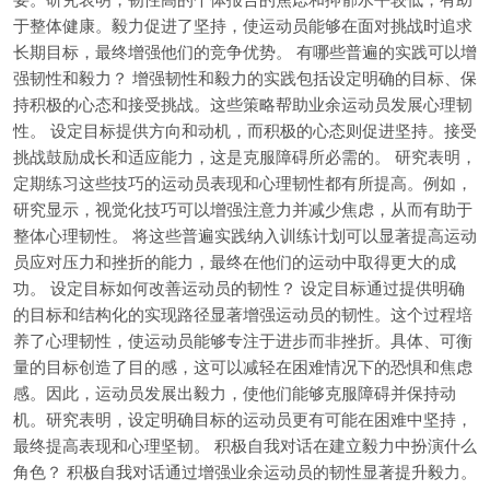
于整体健康。毅力促进了坚持，使运动员能够在面对挑战时追求
长期目标，最终增强他们的竞争优势。 有哪些普遍的实践可以增
强韧性和毅力？ 增强韧性和毅力的实践包括设定明确的目标、保
持积极的心态和接受挑战。这些策略帮助业余运动员发展心理韧
性。 设定目标提供方向和动机，而积极的心态则促进坚持。接受
挑战鼓励成长和适应能力，这是克服障碍所必需的。 研究表明，
定期练习这些技巧的运动员表现和心理韧性都有所提高。例如，
研究显示，视觉化技巧可以增强注意力并减少焦虑，从而有助于
整体心理韧性。 将这些普遍实践纳入训练计划可以显著提高运动
员应对压力和挫折的能力，最终在他们的运动中取得更大的成
功。 设定目标如何改善运动员的韧性？ 设定目标通过提供明确
的目标和结构化的实现路径显著增强运动员的韧性。这个过程培
养了心理韧性，使运动员能够专注于进步而非挫折。具体、可衡
量的目标创造了目的感，这可以减轻在困难情况下的恐惧和焦虑
感。因此，运动员发展出毅力，使他们能够克服障碍并保持动
机。研究表明，设定明确目标的运动员更有可能在困难中坚持，
最终提高表现和心理坚韧。 积极自我对话在建立毅力中扮演什么
角色？ 积极自我对话通过增强业余运动员的韧性显著提升毅力。