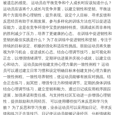
被遗忘的感觉。 运动员在平衡竞争和个人成长时应该知道什么？
运动员应该将个人成长与竞争并重，以建立韧性和坚韧。平衡这
两个方面培养心理韧性，提升表现。设定个人目标、寻求反馈和
反思经历有助于长期发展。参与多样化的训练方法也可以促进适
应能力，这是在竞争环境中宝贵的独特特质。强调成长而非单纯
的胜利减少了压力，培养了更健康的心态。 在训练中促进韧性和
坚韧的最佳实践是什么？ 为了在训练中促进韧性和坚韧，专注于
持续的目标设定、积极的强化和适应性挑战。鼓励运动员将失败
视为学习机会，促进成长心态。结合心理调节技巧，如可视化和
正念，以增强情绪调节。定期评估进展并庆祝小成就，以建立信
心和动力。 运动员如何创建支持心理力量的一致性例程？ 运动
员可以通过建立日常习惯和设定明确目标来创建支持心理力量的
一致性例程。一致性培养韧性，使运动员能够有效应对挑战。结
合正念练习，如冥想，增强专注力和情绪调节。定期的身体训练
结合心理调节练习，建立坚韧和毅力。通过日记或应用程序跟踪
进展，加强承诺和责任感。与支持性社区互动进一步增强心理韧
性，提供鼓励和共同经历。 可以使用哪些技巧来反思和学习失
败？ 为了反思和学习失败，业余运动员可以采用如日记、寻求反
馈和练习正念等技巧。日记使运动员能够记录经历、分析情绪和