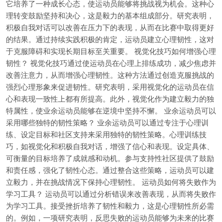
它培养了一种成长心态，使运动员能够将挑战视为机会。这种心
理转变鼓励坚持和决心，这是毅力的基本组成部分。研究表明，
积极自我对话可以改善在压力下的表现，从而在比赛中取得更好
的结果。通过持续实践积极的肯定，运动员建立心理韧性，这对
于克服障碍和实现长期目标至关重要。 视觉化技巧如何增强心理
韧性？ 视觉化技巧通过使运动员在心理上排练成功，减少焦虑并
改善注意力，从而增强心理韧性。这种方法通过创造克服挑战的
强烈心理形象来促进韧性。研究表明，采用视觉化的运动员在信
心和表现一致性上都有所提高。此外，视觉化作为建立毅力的独
特属性，使业余运动员能够在逆境中坚持不懈。 业余运动员可以
采用哪些独特的韧性策略？ 业余运动员可以通过专注于心理训
练、设定目标和社区支持来采用独特的韧性策略。心理训练技
巧，如视觉化和积极自我对话，增强了信心和表现。设定具体、
可衡量的目标培养了成就感和动机。参与支持性社区提供了鼓励
和责任感，强化了韧性心态。通过整合这些策略，运动员可以建
立毅力，并在挑战情况下保持心理韧性。 运动员如何将失败作为
学习工具？ 运动员可以通过分析错误来改善表现，从而将失败作
为学习工具。接受挫折培养了韧性和毅力，这是心理韧性所必需
的。例如，一项研究表明，反思失败的运动员能够为未来的比赛