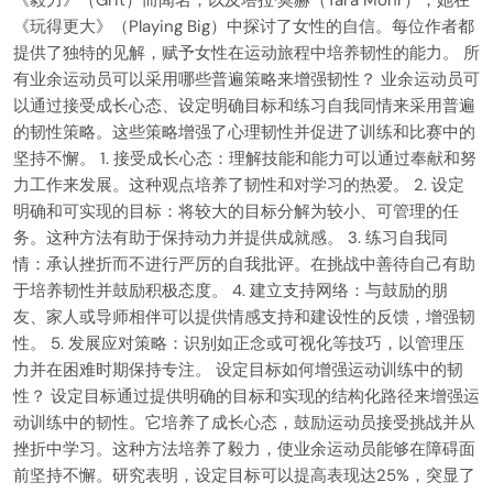
《毅力》（Grit）而闻名；以及塔拉·莫赫（Tara Mohr），她在
《玩得更大》（Playing Big）中探讨了女性的自信。每位作者都
提供了独特的见解，赋予女性在运动旅程中培养韧性的能力。 所
有业余运动员可以采用哪些普遍策略来增强韧性？ 业余运动员可
以通过接受成长心态、设定明确目标和练习自我同情来采用普遍
的韧性策略。这些策略增强了心理韧性并促进了训练和比赛中的
坚持不懈。 1. 接受成长心态：理解技能和能力可以通过奉献和努
力工作来发展。这种观点培养了韧性和对学习的热爱。 2. 设定
明确和可实现的目标：将较大的目标分解为较小、可管理的任
务。这种方法有助于保持动力并提供成就感。 3. 练习自我同
情：承认挫折而不进行严厉的自我批评。在挑战中善待自己有助
于培养韧性并鼓励积极态度。 4. 建立支持网络：与鼓励的朋
友、家人或导师相伴可以提供情感支持和建设性的反馈，增强韧
性。 5. 发展应对策略：识别如正念或可视化等技巧，以管理压
力并在困难时期保持专注。 设定目标如何增强运动训练中的韧
性？ 设定目标通过提供明确的目标和实现的结构化路径来增强运
动训练中的韧性。它培养了成长心态，鼓励运动员接受挑战并从
挫折中学习。这种方法培养了毅力，使业余运动员能够在障碍面
前坚持不懈。研究表明，设定目标可以提高表现达25%，突显了